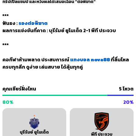
ทริปเปิ้ลแชมป์ และหวังผลได้เสมอเฉือน "ต่อพิฆาต"
***
ฟันธง
:
รองต่อพิฆาต
ผลการแข่งขันที่คาด
:
บุรีรัมย์ ยูไนเต็ด 2-1 พีที ประจวบ
***
คอกีฬาห้ามพลาด ประสบการณ์
แทงบอล nova88
ที่ลื่นไหล
ครบทุกลีก ดูง่าย เล่นสบาย ได้ลุ้นทุกคู่
คุณเชียร์ฝั่งไหน
5 โหวต
80
%
20
%
บุรีรัมย์ ยูไนเต็ด
พีที ประจวบ