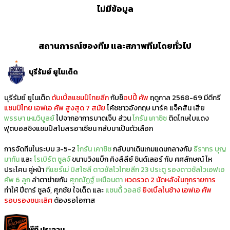
ไม่มีข้อมูล
สถานการณ์ของทีม และสภาพทีมโดยทั่วไป
บุรีรัมย์ ยูไนเต็ด
บุรีรัมย์ ยูไนเต็ด
ดับเบิ้ลแชมป์ไทยลีก
กับช็
อปปี้ คัพ
ฤดูกาล 2568-69 มีดีกรี
แชมป์ไทย เอฟเอ คัพ สูงสุด 7 สมัย
โค้ชชาวอังกฤษ มาร์ค แจ็คสัน เสีย
พรรษา เหมวิบูลย์
ไปจากอาการบาดเจ็บ ส่วน
โกรัน เคาซิซ
ติดโทษใบแดง
ฟุตบอลชิงแชมป์สโมสรอาเซียน กลับมาเป็นตัวเลือก
การจัดทีมในระบบ 3-5-2
โกรัน เคาซิซ
กลับมาเดินเกมแดนกลางกับ
ธีราทร บุญ
มาทัน
และ
โรเบิร์ต ซูลจ์
ขนาบวิงแบ็ก คิงส์ลีย์ ชินด์เลอร์ กับ ศศลักษณ์ ไห
ประโคน คู่หน้า
กีแยร์เม่ บิสโซลี
ดาวซัลโวไทยลีก 23 ประตู รองดาวซัลโวเอฟเอ
คัพ 6 ลูก
ล่าตาข่ายกับ
ศุภณัฏฐ์ เหมือนตา
หวดรวด 2 นัดหลังในทุกรายการ
ทำให้ ปีตาร์ ซูลจ์, ศุภชัย ใจเด็ด และ
แซนดี้ วอลช์
ยิงเบิ้ลในช้าง เอฟเอ คัพ
รอบรองชนะเลิศ
ต้องรอโอกาส
พีที ประจวบ