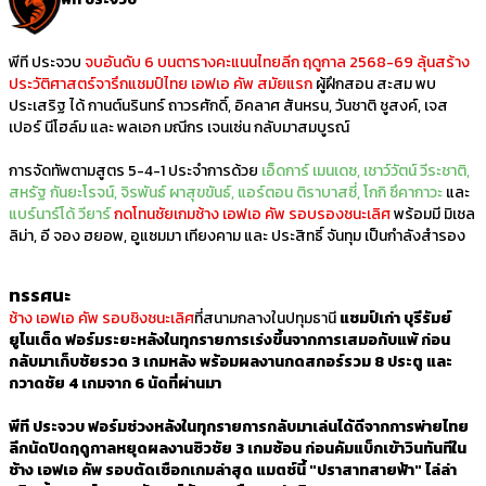
พีที ประจวบ
จบอันดับ 6 บนตารางคะแนนไทยลีก ฤดูกาล 2568-69 ลุ้นสร้าง
ประวัติศาสตร์จารึกแชมป์ไทย เอฟเอ คัพ สมัยแรก
ผู้ฝึกสอน สะสม พบ
ประเสริฐ ได้ กานต์นรินทร์ ถาวรศักดิ์, อิคลาศ สันหรน, วันชาติ ชูสงค์, เจส
เปอร์ นีโฮล์ม และ พลเอก มณีกร เจนเซ่น กลับมาสมบูรณ์
การจัดทัพตามสูตร 5-4-1 ประจำการด้วย
เอ็ดการ์ เมนเดซ, เชาว์วัตน์ วีระชาติ,
สหรัฐ กันยะโรจน์, จิรพันธ์ ผาสุขขันธ์, แอร์ตอน ติราบาสซี่, โกกิ ซึคากาวะ
และ
แบร์นาร์โด้ วียาร์
กดโทนชัยเกมช้าง เอฟเอ คัพ รอบรองชนะเลิศ
พร้อมมี มิเชล
ลิม่า, อี จอง ฮยอพ, อูแซมมา เทียงคาม และ ประสิทธิ์ จันทุม เป็นกำลังสำรอง
ทรรศนะ
ช้าง เอฟเอ คัพ รอบชิงชนะเลิศ
ที่สนามกลางในปทุมธานี
แชมป์เก่า บุรีรัมย์
ยูไนเต็ด ฟอร์มระยะหลังในทุกรายการเร่งขึ้นจากการเสมอกับแพ้ ก่อน
กลับมาเก็บชัยรวด 3 เกมหลัง พร้อมผลงานกดสกอร์รวม 8 ประตู และ
กวาดชัย 4 เกมจาก 6 นัดที่ผ่านมา
พีที ประจวบ ฟอร์มช่วงหลังในทุกรายการกลับมาเล่นได้ดีจากการพ่ายไทย
ลีกนัดปิดฤดูกาลหยุดผลงานซิวชัย 3 เกมซ้อน ก่อนคัมแบ็กเข้าวินทันทีใน
ช้าง เอฟเอ คัพ รอบตัดเชือกเกมล่าสุด แมตช์นี้ "ปราสาทสายฟ้า" ไล่ล่า