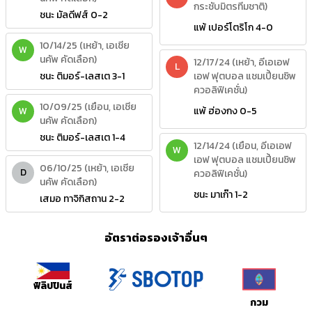
กระชับมิตรทีมชาติ
)
ชนะ
มัลดีฟส์
0
-
2
แพ้
เปอร์โตริโก
4
-
0
10/14/25
(
เหย้า
,
เอเชีย
W
นคัพ คัดเลือก
)
12/17/24
(
เหย้า
,
อีเอเอฟ
L
ชนะ
ติมอร์-เลสเต
3
-
1
เอฟ ฟุตบอล แชมเปี้ยนชิพ
ควอลิฟิเคชั่น
)
10/09/25
(
เยือน
,
เอเชีย
W
แพ้
ฮ่องกง
0
-
5
นคัพ คัดเลือก
)
ชนะ
ติมอร์-เลสเต
1
-
4
12/14/24
(
เยือน
,
อีเอเอฟ
W
เอฟ ฟุตบอล แชมเปี้ยนชิพ
06/10/25
(
เหย้า
,
เอเชีย
D
ควอลิฟิเคชั่น
)
นคัพ คัดเลือก
)
ชนะ
มาเก๊า
1
-
2
เสมอ
ทาจิกิสถาน
2
-
2
อัตราต่อรองเจ้าอื่นๆ
ฟิลิปปินส์
กวม