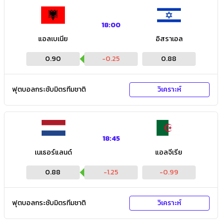
18:00
แอลเบเนีย
อิสราเอล
0.90
-0.25
0.88
ฟุตบอลกระชับมิตรทีมชาติ
วิเคราะห์
18:45
เนเธอร์แลนด์
แอลจีเรีย
0.88
-1.25
-0.99
ฟุตบอลกระชับมิตรทีมชาติ
วิเคราะห์